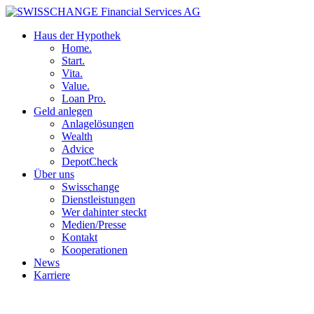
Haus der Hypothek
Home.
Start.
Vita.
Value.
Loan Pro.
Geld anlegen
Anlagelösungen
Wealth
Advice
DepotCheck
Über uns
Swisschange
Dienstleistungen
Wer dahinter steckt
Medien/Presse
Kontakt
Kooperationen
News
Karriere