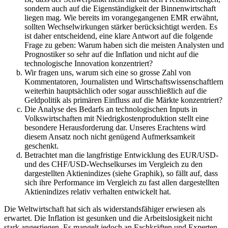
sondern auch auf die Eigenständigkeit der Binnenwirtschaft
liegen mag. Wie bereits im vorangegangenen EMR erwähnt,
sollten Wechselwirkungen stärker berücksichtigt werden. Es
ist daher entscheidend, eine klare Antwort auf die folgende
Frage zu geben: Warum haben sich die meisten Analysten und
Prognostiker so sehr auf die Inflation und nicht auf die
technologische Innovation konzentriert?
Wir fragen uns, warum sich eine so grosse Zahl von
Kommentatoren, Journalisten und Wirtschaftswissenschaftlern
weiterhin hauptsächlich oder sogar ausschließlich auf die
Geldpolitik als primären Einfluss auf die Märkte konzentriert?
Die Analyse des Bedarfs an technologischen Inputs in
Volkswirtschaften mit Niedrigkostenproduktion stellt eine
besondere Herausforderung dar. Unseres Erachtens wird
diesem Ansatz noch nicht genügend Aufmerksamkeit
geschenkt.
Betrachtet man die langfristige Entwicklung des EUR/USD-
und des CHF/USD-Wechselkurses im Vergleich zu den
dargestellten Aktienindizes (siehe Graphik), so fällt auf, dass
sich ihre Performance im Vergleich zu fast allen dargestellten
Aktienindizes relativ verhalten entwickelt hat.
Die Weltwirtschaft hat sich als widerstandsfähiger erwiesen als
erwartet. Die Inflation ist gesunken und die Arbeitslosigkeit nicht
stark angestiegen. Es mangelt jedoch an Fachkräften und Experten