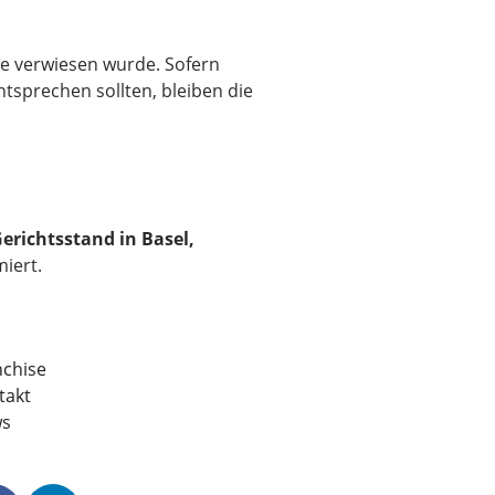
te verwiesen wurde. Sofern
ntsprechen sollten, bleiben die
erichtsstand in Basel,
iert.
nchise
takt
s