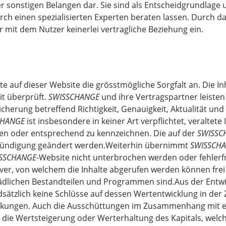
er sonstigen Belangen dar. Sie sind als Entscheidgrundlage 
rch einen spezialisierten Experten beraten lassen. Durch da
 mit dem Nutzer keinerlei vertragliche Beziehung ein.
 auf dieser Website die grösstmögliche Sorgfalt an. Die In
it überprüft.
SWISSCHANGE
und ihre Vertragspartner leiste
herung betreffend Richtigkeit, Genauigkeit, Aktualität und 
CHANGE
ist insbesondere in keiner Art verpflichtet, veralte
nen oder entsprechend zu kennzeichnen. Die auf der
SWISSC
kündigung geändert werden.Weiterhin übernimmt
SWISSCH
SSCHANGE
-Website nicht unterbrochen werden oder fehlerf
ver, von welchem die Inhalte abgerufen werden können frei 
dlichen Bestandteilen und Programmen sind.Aus der Entwi
sätzlich keine Schlüsse auf dessen Wertentwicklung in der 
kungen. Auch die Ausschüttungen im Zusammenhang mit e
i) die Wertsteigerung oder Werterhaltung des Kapitals, wel