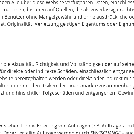
ngen.Alle über diese Website verfügbaren Daten, einschliess
mationen, beruhen auf Quellen, die als zuverlässig erachte
m Benutzer ohne Mängelgewähr und ohne ausdrückliche ode
t, Originalität, Verletzung geistigen Eigentums oder Eign
ie Aktualität, Richtigkeit und Vollständigkeit der auf sein
 für direkte oder indirekte Schäden, einschliesslich entgan
ebsite bereitgehalten werden oder direkt oder indirekt mit
alten oder mit den Risiken der Finanzmärkte zusammenhänge
enzt und hinsichtlich Folgeschäden und entgangenem Gewin
r stehen für die Erteilung von Aufträgen (z.B. Aufträge zum
. Derart erteilte Aufträge werden durch
SWISSCHANGE
– auc