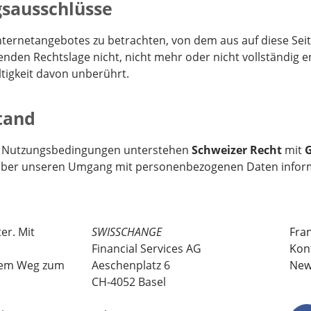
gsausschlüsse
nternetangebotes zu betrachten, von dem aus auf diese Sei
enden Rechtslage nicht, nicht mehr oder nicht vollständig e
ltigkeit davon unberührt.
tand
ie Nutzungsbedingungen unterstehen
Schweizer Recht
mit
G
e über unseren Umgang mit personenbezogenen Daten inform
er. Mit
SWISSCHANGE
Fra
Financial Services AG
Kon
 dem Weg zum
Aeschenplatz 6
New
CH-4052 Basel