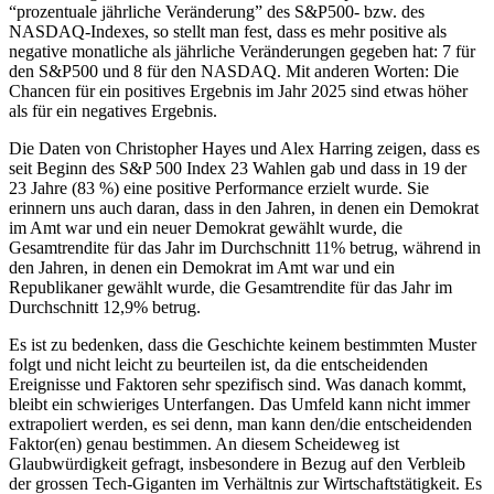
“prozentuale jährliche Veränderung” des S&P500- bzw. des
NASDAQ-Indexes, so stellt man fest, dass es mehr positive als
negative monatliche als jährliche Veränderungen gegeben hat: 7 für
den S&P500 und 8 für den NASDAQ. Mit anderen Worten: Die
Chancen für ein positives Ergebnis im Jahr 2025 sind etwas höher
als für ein negatives Ergebnis.
Die Daten von Christopher Hayes und Alex Harring zeigen, dass es
seit Beginn des S&P 500 Index 23 Wahlen gab und dass in 19 der
23 Jahre (83 %) eine positive Performance erzielt wurde. Sie
erinnern uns auch daran, dass in den Jahren, in denen ein Demokrat
im Amt war und ein neuer Demokrat gewählt wurde, die
Gesamtrendite für das Jahr im Durchschnitt 11% betrug, während in
den Jahren, in denen ein Demokrat im Amt war und ein
Republikaner gewählt wurde, die Gesamtrendite für das Jahr im
Durchschnitt 12,9% betrug.
Es ist zu bedenken, dass die Geschichte keinem bestimmten Muster
folgt und nicht leicht zu beurteilen ist, da die entscheidenden
Ereignisse und Faktoren sehr spezifisch sind. Was danach kommt,
bleibt ein schwieriges Unterfangen. Das Umfeld kann nicht immer
extrapoliert werden, es sei denn, man kann den/die entscheidenden
Faktor(en) genau bestimmen. An diesem Scheideweg ist
Glaubwürdigkeit gefragt, insbesondere in Bezug auf den Verbleib
der grossen Tech-Giganten im Verhältnis zur Wirtschaftstätigkeit. Es