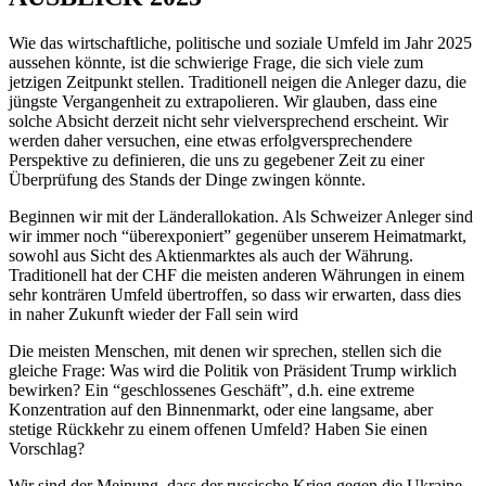
Wie das wirtschaftliche, politische und soziale Umfeld im Jahr 2025
aussehen könnte, ist die schwierige Frage, die sich viele zum
jetzigen Zeitpunkt stellen. Traditionell neigen die Anleger dazu, die
jüngste Vergangenheit zu extrapolieren. Wir glauben, dass eine
solche Absicht derzeit nicht sehr vielversprechend erscheint. Wir
werden daher versuchen, eine etwas erfolgversprechendere
Perspektive zu definieren, die uns zu gegebener Zeit zu einer
Überprüfung des Stands der Dinge zwingen könnte.
Beginnen wir mit der Länderallokation. Als Schweizer Anleger sind
wir immer noch “überexponiert” gegenüber unserem Heimatmarkt,
sowohl aus Sicht des Aktienmarktes als auch der Währung.
Traditionell hat der CHF die meisten anderen Währungen in einem
sehr konträren Umfeld übertroffen, so dass wir erwarten, dass dies
in naher Zukunft wieder der Fall sein wird
Die meisten Menschen, mit denen wir sprechen, stellen sich die
gleiche Frage: Was wird die Politik von Präsident Trump wirklich
bewirken? Ein “geschlossenes Geschäft”, d.h. eine extreme
Konzentration auf den Binnenmarkt, oder eine langsame, aber
stetige Rückkehr zu einem offenen Umfeld? Haben Sie einen
Vorschlag?
Wir sind der Meinung, dass der russische Krieg gegen die Ukraine