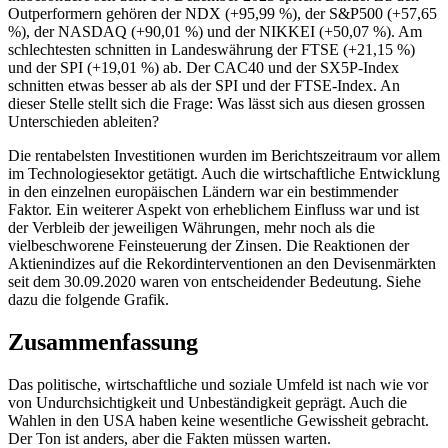
Outperformern gehören der NDX (+95,99 %), der S&P500 (+57,65
%), der NASDAQ (+90,01 %) und der NIKKEI (+50,07 %). Am
schlechtesten schnitten in Landeswährung der FTSE (+21,15 %)
und der SPI (+19,01 %) ab. Der CAC40 und der SX5P-Index
schnitten etwas besser ab als der SPI und der FTSE-Index. An
dieser Stelle stellt sich die Frage: Was lässt sich aus diesen grossen
Unterschieden ableiten?
Die rentabelsten Investitionen wurden im Berichtszeitraum vor allem
im Technologiesektor getätigt. Auch die wirtschaftliche Entwicklung
in den einzelnen europäischen Ländern war ein bestimmender
Faktor. Ein weiterer Aspekt von erheblichem Einfluss war und ist
der Verbleib der jeweiligen Währungen, mehr noch als die
vielbeschworene Feinsteuerung der Zinsen. Die Reaktionen der
Aktienindizes auf die Rekordinterventionen an den Devisenmärkten
seit dem 30.09.2020 waren von entscheidender Bedeutung. Siehe
dazu die folgende Grafik.
Zusammenfassung
Das politische, wirtschaftliche und soziale Umfeld ist nach wie vor
von Undurchsichtigkeit und Unbeständigkeit geprägt. Auch die
Wahlen in den USA haben keine wesentliche Gewissheit gebracht.
Der Ton ist anders, aber die Fakten müssen warten.