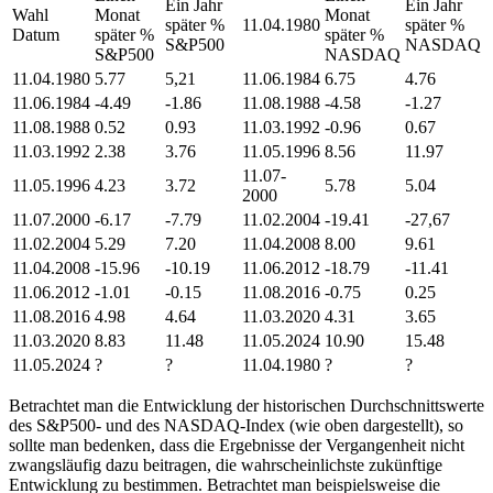
Ein Jahr
Ein Jahr
Wahl
Monat
Monat
später %
11.04.1980
später %
Datum
später %
später %
S&P500
NASDAQ
S&P500
NASDAQ
11.04.1980
5.77
5,21
11.06.1984
6.75
4.76
11.06.1984
-4.49
-1.86
11.08.1988
-4.58
-1.27
11.08.1988
0.52
0.93
11.03.1992
-0.96
0.67
11.03.1992
2.38
3.76
11.05.1996
8.56
11.97
11.07-
11.05.1996
4.23
3.72
5.78
5.04
2000
11.07.2000
-6.17
-7.79
11.02.2004
-19.41
-27,67
11.02.2004
5.29
7.20
11.04.2008
8.00
9.61
11.04.2008
-15.96
-10.19
11.06.2012
-18.79
-11.41
11.06.2012
-1.01
-0.15
11.08.2016
-0.75
0.25
11.08.2016
4.98
4.64
11.03.2020
4.31
3.65
11.03.2020
8.83
11.48
11.05.2024
10.90
15.48
11.05.2024
?
?
11.04.1980
?
?
Betrachtet man die Entwicklung der historischen Durchschnittswerte
des S&P500- und des NASDAQ-Index (wie oben dargestellt), so
sollte man bedenken, dass die Ergebnisse der Vergangenheit nicht
zwangsläufig dazu beitragen, die wahrscheinlichste zukünftige
Entwicklung zu bestimmen. Betrachtet man beispielsweise die