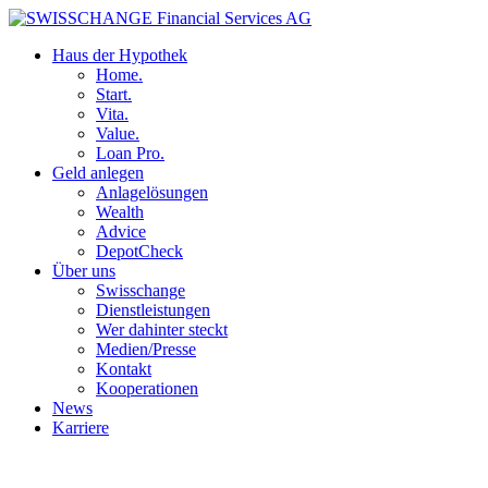
Haus der Hypothek
Home.
Start.
Vita.
Value.
Loan Pro.
Geld anlegen
Anlagelösungen
Wealth
Advice
DepotCheck
Über uns
Swisschange
Dienstleistungen
Wer dahinter steckt
Medien/Presse
Kontakt
Kooperationen
News
Karriere