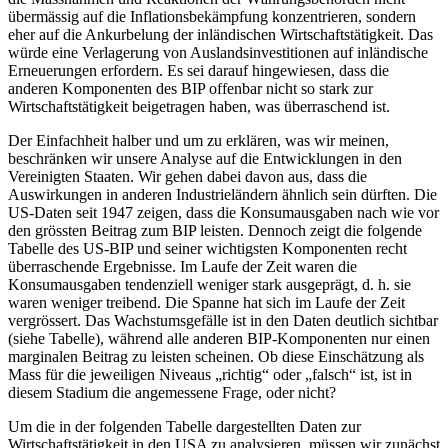
übermässig auf die Inflationsbekämpfung konzentrieren, sondern
eher auf die Ankurbelung der inländischen Wirtschaftstätigkeit. Das
würde eine Verlagerung von Auslandsinvestitionen auf inländische
Erneuerungen erfordern. Es sei darauf hingewiesen, dass die
anderen Komponenten des BIP offenbar nicht so stark zur
Wirtschaftstätigkeit beigetragen haben, was überraschend ist.
Der Einfachheit halber und um zu erklären, was wir meinen,
beschränken wir unsere Analyse auf die Entwicklungen in den
Vereinigten Staaten. Wir gehen dabei davon aus, dass die
Auswirkungen in anderen Industrieländern ähnlich sein dürften. Die
US-Daten seit 1947 zeigen, dass die Konsumausgaben nach wie vor
den grössten Beitrag zum BIP leisten. Dennoch zeigt die folgende
Tabelle des US-BIP und seiner wichtigsten Komponenten recht
überraschende Ergebnisse. Im Laufe der Zeit waren die
Konsumausgaben tendenziell weniger stark ausgeprägt, d. h. sie
waren weniger treibend. Die Spanne hat sich im Laufe der Zeit
vergrössert. Das Wachstumsgefälle ist in den Daten deutlich sichtbar
(siehe Tabelle), während alle anderen BIP-Komponenten nur einen
marginalen Beitrag zu leisten scheinen. Ob diese Einschätzung als
Mass für die jeweiligen Niveaus „richtig“ oder „falsch“ ist, ist in
diesem Stadium die angemessene Frage, oder nicht?
Um die in der folgenden Tabelle dargestellten Daten zur
Wirtschaftstätigkeit in den USA zu analysieren, müssen wir zunächst