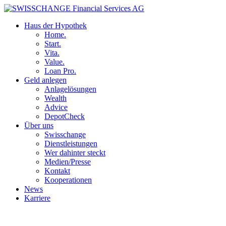
Haus der Hypothek
Home.
Start.
Vita.
Value.
Loan Pro.
Geld anlegen
Anlagelösungen
Wealth
Advice
DepotCheck
Über uns
Swisschange
Dienstleistungen
Wer dahinter steckt
Medien/Presse
Kontakt
Kooperationen
News
Karriere