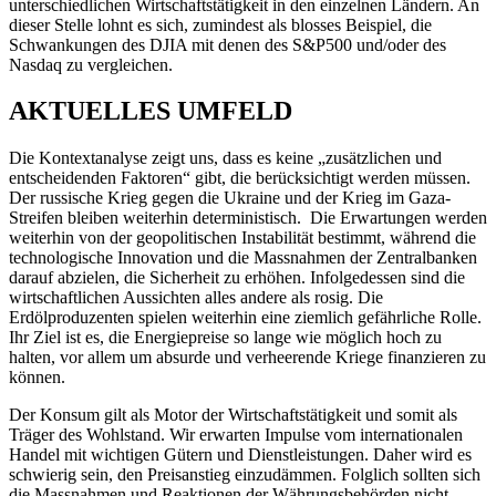
unterschiedlichen Wirtschaftstätigkeit in den einzelnen Ländern. An
dieser Stelle lohnt es sich, zumindest als blosses Beispiel, die
Schwankungen des DJIA mit denen des S&P500 und/oder des
Nasdaq zu vergleichen.
AKTUELLES UMFELD
Die Kontextanalyse zeigt uns, dass es keine „zusätzlichen und
entscheidenden Faktoren“ gibt, die berücksichtigt werden müssen.
Der russische Krieg gegen die Ukraine und der Krieg im Gaza-
Streifen bleiben weiterhin deterministisch. Die Erwartungen werden
weiterhin von der geopolitischen Instabilität bestimmt, während die
technologische Innovation und die Massnahmen der Zentralbanken
darauf abzielen, die Sicherheit zu erhöhen. Infolgedessen sind die
wirtschaftlichen Aussichten alles andere als rosig. Die
Erdölproduzenten spielen weiterhin eine ziemlich gefährliche Rolle.
Ihr Ziel ist es, die Energiepreise so lange wie möglich hoch zu
halten, vor allem um absurde und verheerende Kriege finanzieren zu
können.
Der Konsum gilt als Motor der Wirtschaftstätigkeit und somit als
Träger des Wohlstand. Wir erwarten Impulse vom internationalen
Handel mit wichtigen Gütern und Dienstleistungen. Daher wird es
schwierig sein, den Preisanstieg einzudämmen. Folglich sollten sich
die Massnahmen und Reaktionen der Währungsbehörden nicht