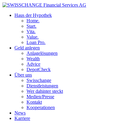
Haus der Hypothek
Home.
Start.
Vita.
Value.
Loan Pro.
Geld anlegen
Anlagelösungen
Wealth
Advice
DepotCheck
Über uns
Swisschange
Dienstleistungen
Wer dahinter steckt
Medien/Presse
Kontakt
Kooperationen
News
Karriere