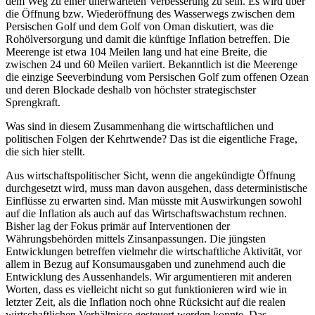
dem Weg zu einer unerwarteten Verbesserung zu sein. Es wird über
die Öffnung bzw. Wiederöffnung des Wasserwegs zwischen dem
Persischen Golf und dem Golf von Oman diskutiert, was die
Rohölversorgung und damit die künftige Inflation betreffen. Die
Meerenge ist etwa 104 Meilen lang und hat eine Breite, die
zwischen 24 und 60 Meilen variiert. Bekanntlich ist die Meerenge
die einzige Seeverbindung vom Persischen Golf zum offenen Ozean
und deren Blockade deshalb von höchster strategischster
Sprengkraft.
Was sind in diesem Zusammenhang die wirtschaftlichen und
politischen Folgen der Kehrtwende? Das ist die eigentliche Frage,
die sich hier stellt.
Aus wirtschaftspolitischer Sicht, wenn die angekündigte Öffnung
durchgesetzt wird, muss man davon ausgehen, dass deterministische
Einflüsse zu erwarten sind. Man müsste mit Auswirkungen sowohl
auf die Inflation als auch auf das Wirtschaftswachstum rechnen.
Bisher lag der Fokus primär auf Interventionen der
Währungsbehörden mittels Zinsanpassungen. Die jüngsten
Entwicklungen betreffen vielmehr die wirtschaftliche Aktivität, vor
allem in Bezug auf Konsumausgaben und zunehmend auch die
Entwicklung des Aussenhandels. Wir argumentieren mit anderen
Worten, dass es vielleicht nicht so gut funktionieren wird wie in
letzter Zeit, als die Inflation noch ohne Rücksicht auf die realen
wirtschaftlichen Verhältnisse gesteuert werden konnte. Das