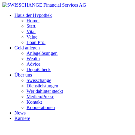
Haus der Hypothek
Home.
Start.
Vita.
Value.
Loan Pro.
Geld anlegen
Anlagelösungen
Wealth
Advice
DepotCheck
Über uns
Swisschange
Dienstleistungen
Wer dahinter steckt
Medien/Presse
Kontakt
Kooperationen
News
Karriere