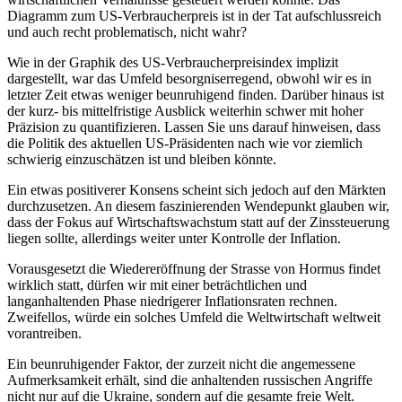
Diagramm zum US-Verbraucherpreis ist in der Tat aufschlussreich
und auch recht problematisch, nicht wahr?
Wie in der Graphik des US-Verbraucherpreisindex implizit
dargestellt, war das Umfeld besorgniserregend, obwohl wir es in
letzter Zeit etwas weniger beunruhigend finden. Darüber hinaus ist
der kurz- bis mittelfristige Ausblick weiterhin schwer mit hoher
Präzision zu quantifizieren. Lassen Sie uns darauf hinweisen, dass
die Politik des aktuellen US-Präsidenten nach wie vor ziemlich
schwierig einzuschätzen ist und bleiben könnte.
Ein etwas positiverer Konsens scheint sich jedoch auf den Märkten
durchzusetzen. An diesem faszinierenden Wendepunkt glauben wir,
dass der Fokus auf Wirtschaftswachstum statt auf der Zinssteuerung
liegen sollte, allerdings weiter unter Kontrolle der Inflation.
Vorausgesetzt die Wiedereröffnung der Strasse von Hormus findet
wirklich statt, dürfen wir mit einer beträchtlichen und
langanhaltenden Phase niedrigerer Inflationsraten rechnen.
Zweifellos, würde ein solches Umfeld die Weltwirtschaft weltweit
vorantreiben.
Ein beunruhigender Faktor, der zurzeit nicht die angemessene
Aufmerksamkeit erhält, sind die anhaltenden russischen Angriffe
nicht nur auf die Ukraine, sondern auf die gesamte freie Welt.