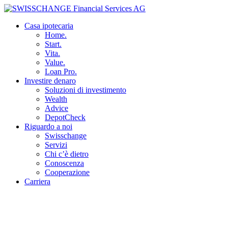
Casa ipotecaria
Home.
Start.
Vita.
Value.
Loan Pro.
Investire denaro
Soluzioni di investimento
Wealth
Advice
DepotCheck
Riguardo a noi
Swisschange
Servizi
Chi c’è dietro
Conoscenza
Cooperazione
Carriera