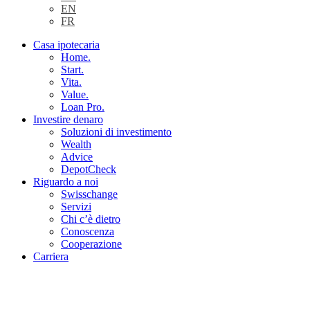
EN
FR
Casa ipotecaria
Home.
Start.
Vita.
Value.
Loan Pro.
Investire denaro
Soluzioni di investimento
Wealth
Advice
DepotCheck
Riguardo a noi
Swisschange
Servizi
Chi c’è dietro
Conoscenza
Cooperazione
Carriera