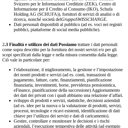
Svizzero per le Informazioni Creditizie (ZEK), Centro di
Informazione per il Credito al Consumo (IKO), Schufa
Holding AG (SCHUFA)), fornitori di servizi di analisi o di
ricerca, nonché società del
Gruppo
SWISSCHANGE
.
Dati personali disponibili al pubblico (ad es. voci nei registri
pubblici, piattaforme di social media pubbliche).
2
.3 Finalità e utilizzo dei dati Possiamo
trattare i dati personali
come sopra descritto per la fornitura dei nostri servizi e/o per gli
scopi specificati dalla legge e nella misura consentita dalla legge.
Ciò vale in particolare per:
l’elaborazione, il miglioramento, la gestione e l’impostazione
dei nostri prodotti e servizi (ad es. conti, transazioni di
pagamento, fatture, carte, finanziamenti, pianificazione
finanziaria, investimenti, borse, previdenza pensionistica,
eFinance, pianificazione della successione) Aggiornamento
dei dati dei privati con i quali abbiamo una relazione d’affari.
sviluppo di prodotti e servizi, statistiche, decisioni aziendali
(ad es. idee per la nuova o la valutazione di prodotti, servizi,
processi, tecnologie e ricavi esistenti, identificazione di dati
chiave per l’utilizzo dei servizi e dati di caricamento).
Gestire, controllare e monitorare le decisioni e i rischi
aziendali, l’esecuzione tempestiva delle attività (ad esempio