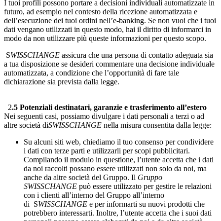
I tuoi profili possono portare a decisioni individuali automatizzate in
futuro, ad esempio nel contesto della ricezione automatizzata e
dell’esecuzione dei tuoi ordini nell’e-banking. Se non vuoi che i tuoi
dati vengano utilizzati in questo modo, hai il diritto di informarci in
modo da non utilizzare più queste informazioni per questo scopo.
S
WISSCHANGE
assicura che una persona di contatto adeguata sia
a tua disposizione se desideri commentare una decisione individuale
automatizzata, a condizione che l’opportunità di fare tale
dichiarazione sia prevista dalla legge.
2
.5 Potenziali destinatari, garanzie e trasferimento all’estero
Nei seguenti casi, possiamo divulgare i dati personali a terzi o ad
altre società di
SWISSCHANGE
nella misura consentita dalla legge:
Su alcuni siti web, chiediamo il tuo consenso per condividere
i dati con terze parti e utilizzarli per scopi pubblicitari.
Compilando il modulo in questione, l’utente accetta che i dati
da noi raccolti possano essere utilizzati non solo da noi, ma
anche da altre società del Gruppo. Il
Gruppo
SWISSCHANGE
può essere utilizzato per gestire le relazioni
con i clienti all’interno del Gruppo all’interno
di S
WISSCHANGE
e per informarti su nuovi prodotti che
potrebbero interessarti. Inoltre, l’utente accetta che i suoi dati