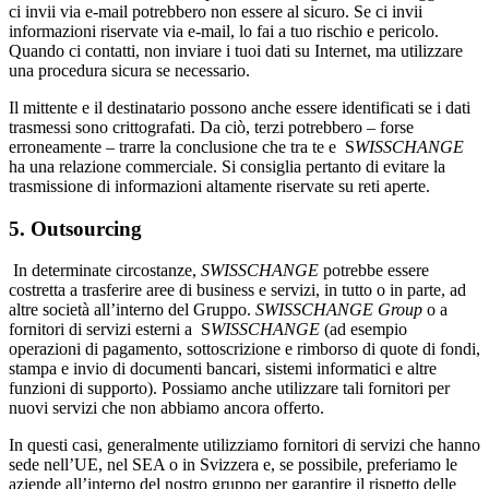
ci invii via e-mail potrebbero non essere al sicuro. Se ci invii
informazioni riservate via e-mail, lo fai a tuo rischio e pericolo.
Quando ci contatti, non inviare i tuoi dati su Internet, ma utilizzare
una procedura sicura se necessario.
Il mittente e il destinatario possono anche essere identificati se i dati
trasmessi sono crittografati. Da ciò, terzi potrebbero – forse
erroneamente – trarre la conclusione che tra te e S
WISSCHANGE
ha una relazione commerciale. Si consiglia pertanto di evitare la
trasmissione di informazioni altamente riservate su reti aperte.
5. Outsourcing
In determinate circostanze,
SWISSCHANGE
potrebbe essere
costretta a trasferire aree di business e servizi, in tutto o in parte, ad
altre società all’interno del Gruppo.
SWISSCHANGE Group
o a
fornitori di servizi esterni a S
WISSCHANGE
(ad esempio
operazioni di pagamento, sottoscrizione e rimborso di quote di fondi,
stampa e invio di documenti bancari, sistemi informatici e altre
funzioni di supporto). Possiamo anche utilizzare tali fornitori per
nuovi servizi che non abbiamo ancora offerto.
In questi casi, generalmente utilizziamo fornitori di servizi che hanno
sede nell’UE, nel SEA o in Svizzera e, se possibile, preferiamo le
aziende all’interno del nostro gruppo per garantire il rispetto delle