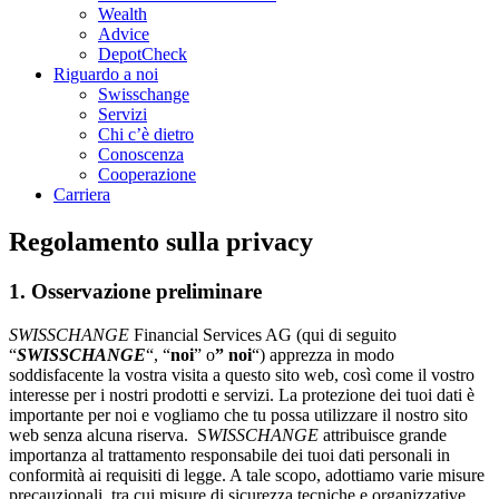
Wealth
Advice
DepotCheck
Riguardo a noi
Swisschange
Servizi
Chi c’è dietro
Conoscenza
Cooperazione
Carriera
Regolamento sulla privacy
1. Osservazione preliminare
SWISSCHANGE
Financial Services AG (qui di seguito
“
SWISSCHANGE
“, “
noi
” o
” noi
“) apprezza in modo
soddisfacente la vostra visita a questo sito web, così come il vostro
interesse per i nostri prodotti e servizi. La protezione dei tuoi dati è
importante per noi e vogliamo che tu possa utilizzare il nostro sito
web senza alcuna riserva. S
WISSCHANGE
attribuisce grande
importanza al trattamento responsabile dei tuoi dati personali in
conformità ai requisiti di legge. A tale scopo, adottiamo varie misure
precauzionali, tra cui misure di sicurezza tecniche e organizzative