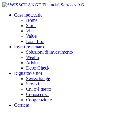
Casa ipotecaria
Home.
Start.
Vita.
Value.
Loan Pro.
Investire denaro
Soluzioni di investimento
Wealth
Advice
DepotCheck
Riguardo a noi
Swisschange
Servizi
Chi c’è dietro
Conoscenza
Cooperazione
Carriera