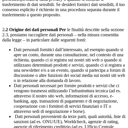
trasferimento di dati sensibili. Se desideri fornirci dati sensibili, il tuo
consenso esplicito è richiesto in una procedura separata durante il
trasferimento a questo proposito.
2
.2 Origine dei dati personali Per
le finalità descritte nella sezione
2.3, possiamo raccogliere dati personali – nella misura consentita
dalla legge – in particolare dalle seguenti fonti:
Dati personali fornitici dall’interessato, ad esempio quando si
apre un conto, durante una consultazione, nel contesto di una
richiesta, quando ci si registra sui nostri siti web o quando si
utilizzano determinati prodotti e servizi, quando ci si registra a
una newsletter e/o a un evento, quando si partecipa a forum di
discussione o altre funzioni dei social media sui nostri siti web
o in relazione alla domanda di lavoro.
Dati personali necessari per fornire prodotti e servizi che ci
vengono trasmessi utilizzando l’infrastruttura tecnica (ad es.
attraverso il nostro sito web, informazioni di accesso, e-
banking, app, transazioni di pagamento e di negoziazione,
cooperazione con i fornitori di servizi finanziari o IT o
attraverso sedi di negoziazione e borse).
Dati personali provenienti da terze parti, quali autorità, liste di
sanzioni (ad es. ONU/UE), Worldcheck, agenzie di rating,
agenzie di riferimento creditizio (ad es. Ufficio Centrale