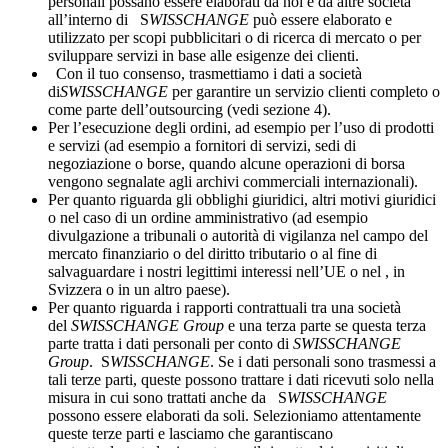
personali possano essere elaborati da noi e da altre società
all’interno di S
WISSCHANGE
può essere elaborato e
utilizzato per scopi pubblicitari o di ricerca di mercato o per
sviluppare servizi in base alle esigenze dei clienti.
Con il tuo consenso, trasmettiamo i dati a società
di
SWISSCHANGE
per garantire un servizio clienti completo o
come parte dell’outsourcing (vedi sezione 4).
Per l’esecuzione degli ordini, ad esempio per l’uso di prodotti
e servizi (ad esempio a fornitori di servizi, sedi di
negoziazione o borse, quando alcune operazioni di borsa
vengono segnalate agli archivi commerciali internazionali).
Per quanto riguarda gli obblighi giuridici, altri motivi giuridici
o nel caso di un ordine amministrativo (ad esempio
divulgazione a tribunali o autorità di vigilanza nel campo del
mercato finanziario o del diritto tributario o al fine di
salvaguardare i nostri legittimi interessi nell’UE o nel , in
Svizzera o in un altro paese).
Per quanto riguarda i rapporti contrattuali tra una società
del
SWISSCHANGE Group
e una terza parte se questa terza
parte tratta i dati personali per conto di
SWISSCHANGE
Group
. S
WISSCHANGE
. Se i dati personali sono trasmessi a
tali terze parti, queste possono trattare i dati ricevuti solo nella
misura in cui sono trattati anche da S
WISSCHANGE
possono essere elaborati da soli. Selezioniamo attentamente
queste terze parti e lasciamo che garantiscano