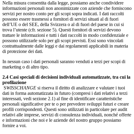
Nella misura consentita dalla legge, possiamo anche condividere
informazioni personali non anonimizzate con aziende che forniscono
servizi per nostro conto per gli scopi sopra indicati. I dati raccolti
possono essere trasmessi a fornitori di servizi situati al di fuori
dell’UE o del SEE, della Svizzera o al di fuori del paese in cui si
trova l’utente (cfr. sezione 5). Questi fornitori di servizi devono
trattare le informazioni e tutti i dati raccolti in modo confidenziale e
possono utilizzarle solo per gli scopi previsti. Essi sono vincolati
contrattualmente dalle leggi e dai regolamenti applicabili in materia
di protezione dei dati.
In nessun caso i dati personali saranno venduti a terzi per scopi di
marketing o di altro tipo.
2.4 Casi speciali di decisioni individuali automatizzate, tra cui la
profilazione
S
WISSCHANGE
si riserva il diritto di analizzare e valutare i tuoi
dati in forma automatizzata in futuro (compresi i dati relativi a terzi
interessati, vedi sezione 2.1) al fine di identificare caratteristiche
personali significative per te o per prevedere sviluppi futuri e creare
profili corrispondenti. Questi sono utilizzati in particolare per audit
relativi alle imprese, servizi di consulenza individuali, nonché offerte
e informazioni che noi e le aziende del nostro gruppo possiamo
fornire a voi.