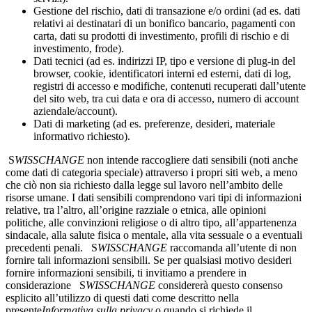
Gestione del rischio, dati di transazione e/o ordini (ad es. dati
relativi ai destinatari di un bonifico bancario, pagamenti con
carta, dati su prodotti di investimento, profili di rischio e di
investimento, frode).
Dati tecnici (ad es. indirizzi IP, tipo e versione di plug-in del
browser, cookie, identificatori interni ed esterni, dati di log,
registri di accesso e modifiche, contenuti recuperati dall’utente
del sito web, tra cui data e ora di accesso, numero di account
aziendale/account).
Dati di marketing (ad es. preferenze, desideri, materiale
informativo richiesto).
S
WISSCHANGE
non intende raccogliere dati sensibili (noti anche
come dati di categoria speciale) attraverso i propri siti web, a meno
che ciò non sia richiesto dalla legge sul lavoro nell’ambito delle
risorse umane. I dati sensibili comprendono vari tipi di informazioni
relative, tra l’altro, all’origine razziale o etnica, alle opinioni
politiche, alle convinzioni religiose o di altro tipo, all’appartenenza
sindacale, alla salute fisica o mentale, alla vita sessuale o a eventuali
precedenti penali. S
WISSCHANGE
raccomanda all’utente di non
fornire tali informazioni sensibili. Se per qualsiasi motivo desideri
fornire informazioni sensibili, ti invitiamo a prendere in
considerazione S
WISSCHANGE
considererà questo consenso
esplicito all’utilizzo di questi dati come descritto nella
presente
Informativa sulla privacy
o quando si richiede il