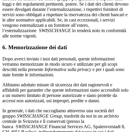
leggi e dei regolamenti pertinenti. potere. Se i dati dei clienti devono
essere divulgati durante l’esternalizzazione, i rispettivi fornitori di
servizi sono obbligati a rispettare la riservatezza dei clienti bancari e
le altre normative applicabili. Se, in casi eccezionali, i servizi
vengono esternalizzati a un fornitore all’estero,
l’esternalizzazione S
WISSCHANGE
lo renderà noto in conformità
alle norme vigenti.
6. Memorizzazione dei dati
Dopo averci inviato i tuoi dati personali, queste informazioni
verranno memorizzate in modo sicuro e utilizzate per gli scopi
descritti nella presente
Informativa sulla privacy
e per i quali sono
state fornite le informazioni.
Abbiamo adottato misure di sicurezza dei dati ragionevoli e
affidabili per garantire che queste informazioni siano accessibili solo
a un numero limitato di persone autorizzate e siano protette da
accessi non autorizzati, usi impropri, perdite o danni.
In generale, i dati che raccogliamo attraverso una società del
gruppo
SWISSCHANGE Group
, trasferiti da noi in un archivio
centrale in Svizzera e lì conservati (presso la
banca S
WISSCHANGE
Financial Services AG, Spalenvorstadt 8,
CH-4051 Basilea), indipendentemente dal paese in cui i dati