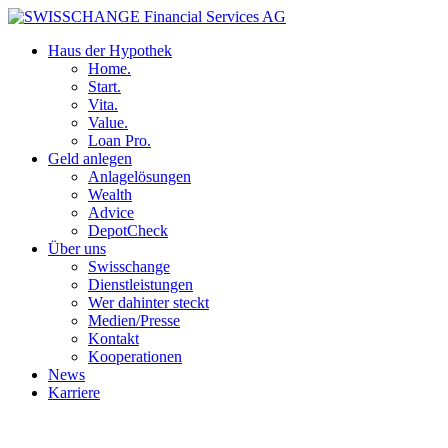
Haus der Hypothek
Home.
Start.
Vita.
Value.
Loan Pro.
Geld anlegen
Anlagelösungen
Wealth
Advice
DepotCheck
Über uns
Swisschange
Dienstleistungen
Wer dahinter steckt
Medien/Presse
Kontakt
Kooperationen
News
Karriere