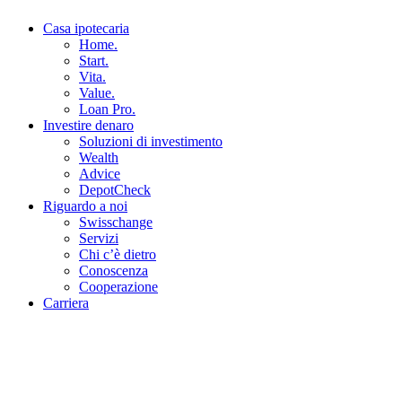
Casa ipotecaria
Home.
Start.
Vita.
Value.
Loan Pro.
Investire denaro
Soluzioni di investimento
Wealth
Advice
DepotCheck
Riguardo a noi
Swisschange
Servizi
Chi c’è dietro
Conoscenza
Cooperazione
Carriera