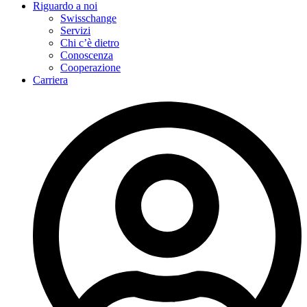
Riguardo a noi
Swisschange
Servizi
Chi c’è dietro
Conoscenza
Cooperazione
Carriera