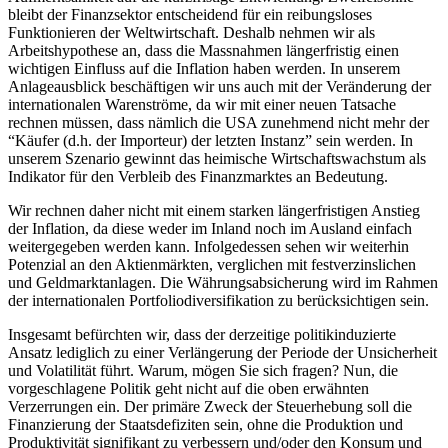
bleibt der Finanzsektor entscheidend für ein reibungsloses
Funktionieren der Weltwirtschaft. Deshalb nehmen wir als
Arbeitshypothese an, dass die Massnahmen längerfristig einen
wichtigen Einfluss auf die Inflation haben werden. In unserem
Anlageausblick beschäftigen wir uns auch mit der Veränderung der
internationalen Warenströme, da wir mit einer neuen Tatsache
rechnen müssen, dass nämlich die USA zunehmend nicht mehr der
“Käufer (d.h. der Importeur) der letzten Instanz” sein werden. In
unserem Szenario gewinnt das heimische Wirtschaftswachstum als
Indikator für den Verbleib des Finanzmarktes an Bedeutung.
Wir rechnen daher nicht mit einem starken längerfristigen Anstieg
der Inflation, da diese weder im Inland noch im Ausland einfach
weitergegeben werden kann. Infolgedessen sehen wir weiterhin
Potenzial an den Aktienmärkten, verglichen mit festverzinslichen
und Geldmarktanlagen. Die Währungsabsicherung wird im Rahmen
der internationalen Portfoliodiversifikation zu berücksichtigen sein.
Insgesamt befürchten wir, dass der derzeitige politikinduzierte
Ansatz lediglich zu einer Verlängerung der Periode der Unsicherheit
und Volatilität führt. Warum, mögen Sie sich fragen? Nun, die
vorgeschlagene Politik geht nicht auf die oben erwähnten
Verzerrungen ein. Der primäre Zweck der Steuerhebung soll die
Finanzierung der Staatsdefiziten sein, ohne die Produktion und
Produktivität signifikant zu verbessern und/oder den Konsum und