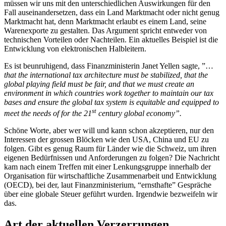
müssen wir uns mit den unterschiedlichen Auswirkungen für den
Fall auseinandersetzen, dass ein Land Marktmacht oder nicht genug
Marktmacht hat, denn Marktmacht erlaubt es einem Land, seine
Warenexporte zu gestalten. Das Argument spricht entweder von
technischen Vorteilen oder Nachteilen. Ein aktuelles Beispiel ist die
Entwicklung von elektronischen Halbleitern.
Es ist beunruhigend, dass Finanzministerin Janet Yellen sagte, ”…
that the international tax architecture must be stabilized, that the
global playing field must be fair, and that we must create an
environment in which countries work together to maintain our tax
bases and ensure the global tax system is equitable and equipped to
st
meet the needs of for the 21
century global economy”.
Schöne Worte, aber wer will und kann schon akzeptieren, nur den
Interessen der grossen Blöcken wie den USA, China und EU zu
folgen. Gibt es genug Raum für Länder wie die Schweiz, um ihren
eigenen Bedürfnissen und Anforderungen zu folgen? Die Nachricht
kam nach einem Treffen mit einer Lenkungsgruppe innerhalb der
Organisation für wirtschaftliche Zusammenarbeit und Entwicklung
(OECD), bei der, laut Finanzministerium, “ernsthafte” Gespräche
über eine globale Steuer geführt wurden. Irgendwie bezweifeln wir
das.
Art der aktuellen Verzerrungen