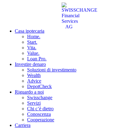
Casa ipotecaria
Home.
Start.
Vita.
Value.
Loan Pro.
Investire denaro
Soluzioni di investimento
Wealth
Advice
DepotCheck
Riguardo a noi
Swisschange
Servizi
Chi c’è dietro
Conoscenza
Cooperazione
Carriera