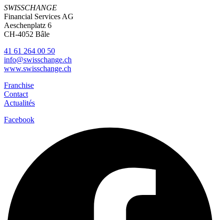
SWISSCHANGE
Financial Services AG
Aeschenplatz 6
CH-4052 Bâle
41 61 264 00 50
info@swisschange.ch
www.swisschange.ch
Franchise
Contact
Actualités
Facebook