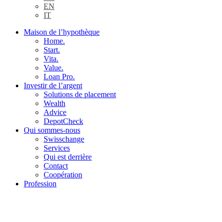
EN
IT
Maison de l’hypothèque
Home.
Start.
Vita.
Value.
Loan Pro.
Investir de l’argent
Solutions de placement
Wealth
Advice
DepotCheck
Qui sommes-nous
Swisschange
Services
Qui est derrière
Contact
Coopération
Profession