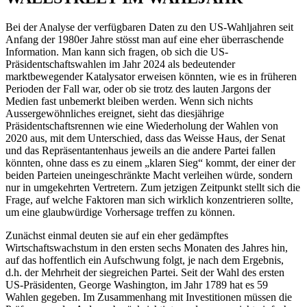
Bei der Analyse der verfügbaren Daten zu den US-Wahljahren seit
Anfang der 1980er Jahre stösst man auf eine eher überraschende
Information. Man kann sich fragen, ob sich die US-
Präsidentschaftswahlen im Jahr 2024 als bedeutender
marktbewegender Katalysator erweisen könnten, wie es in früheren
Perioden der Fall war, oder ob sie trotz des lauten Jargons der
Medien fast unbemerkt bleiben werden. Wenn sich nichts
Aussergewöhnliches ereignet, sieht das diesjährige
Präsidentschaftsrennen wie eine Wiederholung der Wahlen von
2020 aus, mit dem Unterschied, dass das Weisse Haus, der Senat
und das Repräsentantenhaus jeweils an die andere Partei fallen
könnten, ohne dass es zu einem „klaren Sieg“ kommt, der einer der
beiden Parteien uneingeschränkte Macht verleihen würde, sondern
nur in umgekehrten Vertretern. Zum jetzigen Zeitpunkt stellt sich die
Frage, auf welche Faktoren man sich wirklich konzentrieren sollte,
um eine glaubwürdige Vorhersage treffen zu können.
Zunächst einmal deuten sie auf ein eher gedämpftes
Wirtschaftswachstum in den ersten sechs Monaten des Jahres hin,
auf das hoffentlich ein Aufschwung folgt, je nach dem Ergebnis,
d.h. der Mehrheit der siegreichen Partei. Seit der Wahl des ersten
US-Präsidenten, George Washington, im Jahr 1789 hat es 59
Wahlen gegeben. Im Zusammenhang mit Investitionen müssen die