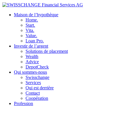
Maison de l’hypothèque
Home.
Start.
Vita.
Value.
Loan Pro.
Investir de l’argent
Solutions de placement
Wealth
Advice
DepotCheck
Qui sommes-nous
Swisschange
Services
Qui est derrière
Contact
Coopération
Profession