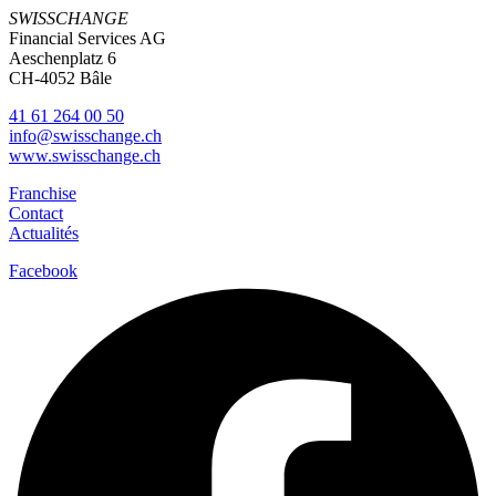
SWISSCHANGE
Financial Services AG
Aeschenplatz 6
CH-4052 Bâle
41 61 264 00 50
info@swisschange.ch
www.swisschange.ch
Franchise
Contact
Actualités
Facebook