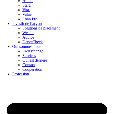
Home.
Start.
Vita.
Value.
Loan Pro.
Investir de l’argent
Solutions de placement
Wealth
Advice
DepotCheck
Qui sommes-nous
Swisschange
Services
Qui est derrière
Contact
Coopération
Profession