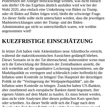
Präferenzen der Anleger berücksichtigt werden, was nicht einfach
sein dürfte! Ob das Ergebnis ähnlich ausfallen wird wie bei der
Wahl 2020, also einfach eine Umkehrung von Biden zu Trump,
oder ob Biden auf Biden folgen wird, bleibt die schwierige Frage.
An dieser Stelle sollte nicht unterschätzt werden, dass die jeweiligen
Marktentwicklungen unter der Trump- und der Biden-
Administration gar nicht so unterschiedlich waren, wie weithin
angenommen wird!
KUEZFRISTIGE EINSCHÄTZUNG
In letzter Zeit haben viele Aktienindizes neue Allzeithochs erreicht,
während die makroökonomischen Aussichten gedämpft blieben.
Dieses Szenario ist in der Tat überraschend, insbesondere wenn man
sich die Entwicklung der Bilanzen der Zentralbanken ansieht, die
sich weiterhin auf die quantitative Lockerung konzentrieren, um die
Marktliquidität zu verringern und schliesslich (oder hoffentlich) die
Inflation unter Kontrolle zu bringen! Das Hauptziel der derzeitigen
Politik ist die “Verringerung der Wertpapierliquidität”, um die
Inflation unter Kontrolle zu bringen. Zunächst haben US-Banken,
aber zunehmend auch europäische Banken damit begonnen, ihre
eigenen Aktien auf dem Markt zu kaufen. Es muss betont werden,
dass nicht viele Analysten über diesen politischen Kurs sprechen
oder schreiben. An dieser Stelle stellt sich die Frage nach dem