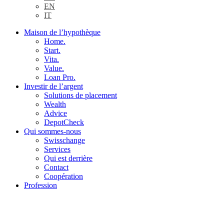
EN
IT
Maison de l’hypothèque
Home.
Start.
Vita.
Value.
Loan Pro.
Investir de l’argent
Solutions de placement
Wealth
Advice
DepotCheck
Qui sommes-nous
Swisschange
Services
Qui est derrière
Contact
Coopération
Profession