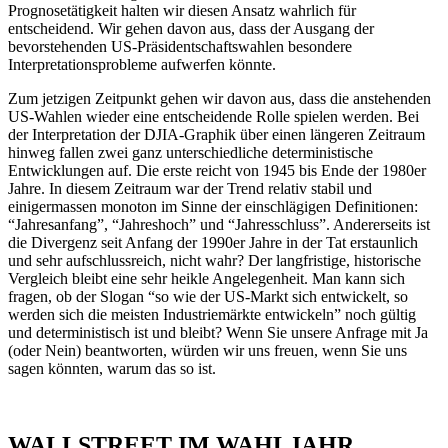
Prognosetätigkeit halten wir diesen Ansatz wahrlich für
entscheidend. Wir gehen davon aus, dass der Ausgang der
bevorstehenden US-Präsidentschaftswahlen besondere
Interpretationsprobleme aufwerfen könnte.
Zum jetzigen Zeitpunkt gehen wir davon aus, dass die anstehenden
US-Wahlen wieder eine entscheidende Rolle spielen werden. Bei
der Interpretation der DJIA-Graphik über einen längeren Zeitraum
hinweg fallen zwei ganz unterschiedliche deterministische
Entwicklungen auf. Die erste reicht von 1945 bis Ende der 1980er
Jahre. In diesem Zeitraum war der Trend relativ stabil und
einigermassen monoton im Sinne der einschlägigen Definitionen:
“Jahresanfang”, “Jahreshoch” und “Jahresschluss”. Andererseits ist
die Divergenz seit Anfang der 1990er Jahre in der Tat erstaunlich
und sehr aufschlussreich, nicht wahr? Der langfristige, historische
Vergleich bleibt eine sehr heikle Angelegenheit. Man kann sich
fragen, ob der Slogan “so wie der US-Markt sich entwickelt, so
werden sich die meisten Industriemärkte entwickeln” noch gültig
und deterministisch ist und bleibt? Wenn Sie unsere Anfrage mit Ja
(oder Nein) beantworten, würden wir uns freuen, wenn Sie uns
sagen könnten, warum das so ist.
WALLSTREET IM WAHLJAHR