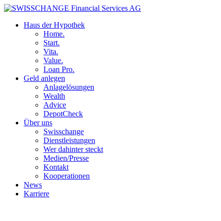
Haus der Hypothek
Home.
Start.
Vita.
Value.
Loan Pro.
Geld anlegen
Anlagelösungen
Wealth
Advice
DepotCheck
Über uns
Swisschange
Dienstleistungen
Wer dahinter steckt
Medien/Presse
Kontakt
Kooperationen
News
Karriere