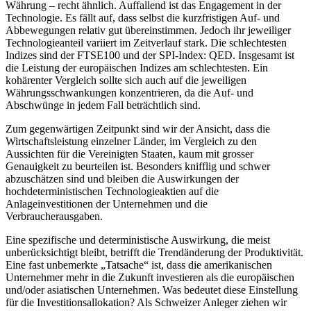
Währung – recht ähnlich. Auffallend ist das Engagement in der
Technologie. Es fällt auf, dass selbst die kurzfristigen Auf- und
Abbewegungen relativ gut übereinstimmen. Jedoch ihr jeweiliger
Technologieanteil variiert im Zeitverlauf stark. Die schlechtesten
Indizes sind der FTSE100 und der SPI-Index: QED. Insgesamt ist
die Leistung der europäischen Indizes am schlechtesten. Ein
kohärenter Vergleich sollte sich auch auf die jeweiligen
Währungsschwankungen konzentrieren, da die Auf- und
Abschwünge in jedem Fall beträchtlich sind.
Zum gegenwärtigen Zeitpunkt sind wir der Ansicht, dass die
Wirtschaftsleistung einzelner Länder, im Vergleich zu den
Aussichten für die Vereinigten Staaten, kaum mit grosser
Genauigkeit zu beurteilen ist. Besonders knifflig und schwer
abzuschätzen sind und bleiben die Auswirkungen der
hochdeterministischen Technologieaktien auf die
Anlageinvestitionen der Unternehmen und die
Verbraucherausgaben.
Eine spezifische und deterministische Auswirkung, die meist
unberücksichtigt bleibt, betrifft die Trendänderung der Produktivität.
Eine fast unbemerkte „Tatsache“ ist, dass die amerikanischen
Unternehmer mehr in die Zukunft investieren als die europäischen
und/oder asiatischen Unternehmen. Was bedeutet diese Einstellung
für die Investitionsallokation? Als Schweizer Anleger ziehen wir