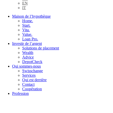
EN
IT
Maison de l’hypothèque
Home.
Start.
Vita.
Value.
Loan Pro.
Investir de l’argent
Solutions de placement
Wealth
Advice
DepotCheck
Qui sommes-nous
Swisschange
Services
Qui est derrière
Contact
Coopération
Profession