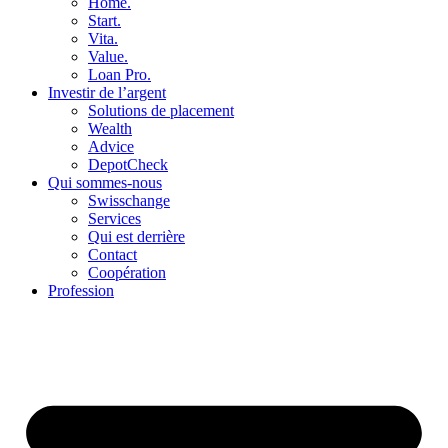
Home.
Start.
Vita.
Value.
Loan Pro.
Investir de l’argent
Solutions de placement
Wealth
Advice
DepotCheck
Qui sommes-nous
Swisschange
Services
Qui est derrière
Contact
Coopération
Profession