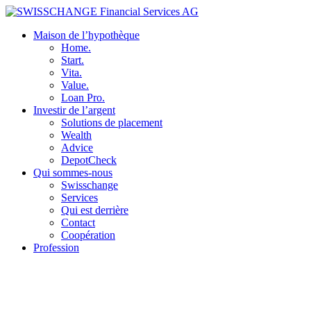
Maison de l’hypothèque
Home.
Start.
Vita.
Value.
Loan Pro.
Investir de l’argent
Solutions de placement
Wealth
Advice
DepotCheck
Qui sommes-nous
Swisschange
Services
Qui est derrière
Contact
Coopération
Profession