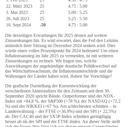
22. März 2023
25
4.75 : 5.00
3. Mai 2023
25
5.00 : 5.25
26. Juli 2023
25
5.25 : 5.50
18. Sept 2024
-50
4.75 : 5.00
Die derzeitigen Erwartungen für 2025 deuten auf weitere
Zinssenkungen hin. Es wird erwartet, dass die Fed den Leitzins
anlässlich ihrer Sitzung im Dezember 2024 senken wird. Dies
würde einen vollen Prozentpunkt für 2024 bedeuten! Um einen
Inflationsanstieg im Jahr 2025 zu vermeiden, ist mit weiteren
Zinssenkungen zu rechnen. Wir fragen uns, welche
Auswirkungen der angekündigte drastische Politikwechsel auf
das Wirtschaftswachstum, die Inflationsunterschiede und die
Währungen der Länder haben wird. Haben Sie Vorschläge?
Die grafische Darstellung der Kursentwicklung der
verschiedenen Aktienindizes für den Zeitraum seit dem 30.
September 2020 spricht Bände. Outperformer sind der NDX-
Index mit +84,8 %, der S&P500 (+78 %); der NASDAQ (+72,2
%) und der NIKKEI (+67 %). Am schlechtesten schnitten – in
Landeswährung – der FTSE (+36,9%) und der SPI (+ 22,5%)
ab. Der CAC40 und der SX5P-Index schnitten geringfügig
besser ab als der SPI und der FTSE-Index. An dieser Stelle stellt
sich die Frage: Was lässt sich aus diesen grossen Unterschieden