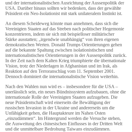
und der internationalistischen Ausrichtung der Aussenpolitik der
USA. Darüber hinaus sollten wir bedenken, dass der gewählte
Präsident ein Neo-Isolationist mit stark unilateralem Instinkt ist.
An diesem Scheideweg könnte man annehmen, dass sich die
Vereinigten Staaten auf das Streben nach politischer Hegemonie
konzentrieren, indem sie sich mit beispielloser militärischer
Stärke ausstatten; „irgendwie unabhängig“ von ihren eigenen
demokratischen Werten. Donald Trumps Orientierungen gehen
auf die bekannte Spaltung zwischen isolationistischen und
internationalistischen Orientierungen in der Aussenpolitik zurück.
In der Zeit nach dem Kalten Krieg triumphierte die übernationale
Vision, trotz der Niederlagen in Afghanistan und im Irak, als
Reaktion auf den Terroranschlag vom 11. September 2001.
Dennoch dominiert die internationalistische Vision weiterhin.
Nach den Wahlen nun wird es – insbesondere für die USA –
unerlässlich sein, ein neues Bündnissystem aufzubauen, ohne die
internationale Rolle der Vereinigten Staaten aufzugeben. Die
neue Präsidentschaft wird einerseits die Bewältigung der
russischen Invasion in der Ukraine und andererseits um die
Unfähigkeit gehen, die Hauptakteure im Nahen Osten
„einzudämmen“. Im Hintergrund werden die Versuche stehen,
die Ausweitung des chinesischen Einflusses in der Dritten Welt
und die unmittelbare Bedrohung Taiwans einzudämmen.