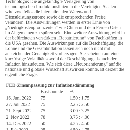
Technologie: Die angekündigte Verlagerung von
technologischen Produktionslinien in die Vereinigten Staaten
wird zweifellos die internationalen Waren- und
Dienstleistungsströme sowie die entsprechenden Preise
verändern. Die Auswirkungen werden in erster Linie von
„Niedrigkostenproduzenten“ wie China und dem Fernen Osten
im Allgemeinen zu spüren sein. Eine weitere Auswirkung wird in
der befürchteten verstärkten „Repatriierung“ von Fachkräften in
die USA gesehen. Die Auswirkungen auf die Beschäftigung, die
Löhne und die Gesamtinflation lassen sich noch nicht mit
ausreichender Genauigkeit vorhersagen. Sie scheinen auf eine
kurzfristige Volatilität sowohl der Beschäftigung als auch der
Inflation hinzudeuten. Wie sich diese „Neuorientierung“ auf die
nationale und globale Wirtschaft auswirken könnte, ist derzeit die
eigentliche Frage.
FED-Zinsanpassung zur Inflationsdämmung
Basispunkte
%
16. Juni 2022
75
1.50 : 1.75
27. Juli 2022
75
2.25 : 2.50
21. Sept 2022
75
3.00 : 3.25
2. Nov 2022
78
3.75 : 4.00
14. Dez 2022
50
4.25 : 4.50
1. Feb 2023
25
4.50 : 4.75