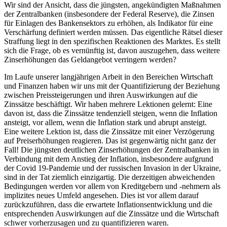
Wir sind der Ansicht, dass die jüngsten, angekündigten Maßnahmen
der Zentralbanken (insbesondere der Federal Reserve), die Zinsen
für Einlagen des Bankensektors zu erhöhen, als Indikator für eine
Verschärfung definiert werden müssen. Das eigentliche Rätsel dieser
Straffung liegt in den spezifischen Reaktionen des Marktes. Es stellt
sich die Frage, ob es vernünftig ist, davon auszugehen, dass weitere
Zinserhöhungen das Geldangebot verringern werden?
Im Laufe unserer langjährigen Arbeit in den Bereichen Wirtschaft
und Finanzen haben wir uns mit der Quantifizierung der Beziehung
zwischen Preissteigerungen und ihren Auswirkungen auf die
Zinssätze beschäftigt. Wir haben mehrere Lektionen gelernt: Eine
davon ist, dass die Zinssätze tendenziell steigen, wenn die Inflation
ansteigt, vor allem, wenn die Inflation stark und abrupt ansteigt.
Eine weitere Lektion ist, dass die Zinssätze mit einer Verzögerung
auf Preiserhöhungen reagieren. Das ist gegenwärtig nicht ganz der
Fall! Die jüngsten deutlichen Zinserhöhungen der Zentralbanken in
Verbindung mit dem Anstieg der Inflation, insbesondere aufgrund
der Covid 19-Pandemie und der russischen Invasion in der Ukraine,
sind in der Tat ziemlich einzigartig. Die derzeitigen abweichenden
Bedingungen werden vor allem von Kreditgebern und -nehmern als
implizites neues Umfeld angesehen. Dies ist vor allem darauf
zurückzuführen, dass die erwartete Inflationsentwicklung und die
entsprechenden Auswirkungen auf die Zinssätze und die Wirtschaft
schwer vorherzusagen und zu quantifizieren waren.