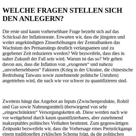
WELCHE FRAGEN STELLEN SICH
DEN ANLEGERN?
Die erste und kaum vorhersehbare Frage bezieht sich auf das
Schicksal der Inflationsrate. Erwarten wir, dass die jüngsten und
weiter angekündigten Zinserhöhungen der Zentralbanken das
Wachstum des Preisanstiegs deutlich verlangsamen und zu
gegebener Zeit reduzieren werden? Wir bezweifeln, dass dies in
naher Zukunft der Fall sein wird. Warum ist das so? Wir gehen
davon aus, dass die Inflation von „exogenen“ und nahezu
„unvorhersehbaren“ Faktoren (Krieg in der Ukraine, die chinesische
Bedrohung Taiwans sowie zunehmende politische Unruhen)
angetrieben wird, die nach wie vor schwer zu quantifizieren sind.
Zweitens hängt das Angebot an Inputs (Zwischenprodukte, Rohöl
und Gas sowie Nahrungsmittel) überwiegend von sehr
„eingeschränkten“ Versorgungsketten ab. Diese werden nach wie
vor weitgehend durch kaum quantifizierbares, aber zunehmend
inakzeptables politisches Verhalten bestimmt. Zum gegenwärtigen
Zeitpunkt bezweifeln wir, dass die Vorhersage eines Preisrückgangs
einem traditionellen zyklischen Schema folgt, da die politischen