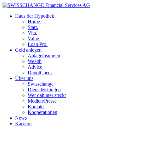
Haus der Hypothek
Home.
Start.
Vita.
Value.
Loan Pro.
Geld anlegen
Anlagelösungen
Wealth
Advice
DepotCheck
Über uns
Swisschange
Dienstleistungen
Wer dahinter steckt
Medien/Presse
Kontakt
Kooperationen
News
Karriere