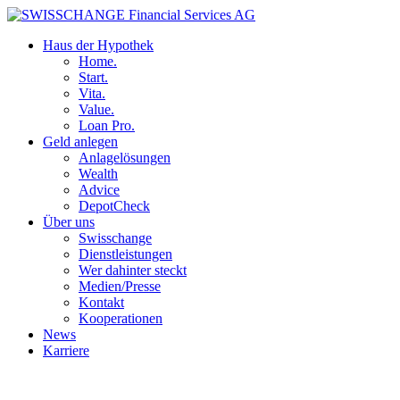
Haus der Hypothek
Home.
Start.
Vita.
Value.
Loan Pro.
Geld anlegen
Anlagelösungen
Wealth
Advice
DepotCheck
Über uns
Swisschange
Dienstleistungen
Wer dahinter steckt
Medien/Presse
Kontakt
Kooperationen
News
Karriere